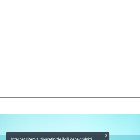
X
İnternet sitemizi ziyaretinizle ilgili deneyiminizi