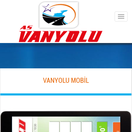
Navig
aç/ka
VANYOLU MOBİL