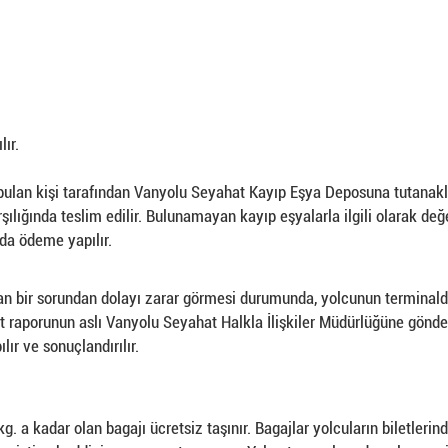
ır.
ulan kişi tarafından Vanyolu Seyahat Kayıp Eşya Deposuna tutanakla 
lığında teslim edilir. Bulunamayan kayıp eşyalarla ilgili olarak değer
nda ödeme yapılır.
 bir sorundan dolayı zarar görmesi durumunda, yolcunun terminald
 raporunun aslı Vanyolu Seyahat Halkla İlişkiler Müdürlüğüne gönderi
ır ve sonuçlandırılır.
kg. a kadar olan bagajı ücretsiz taşınır. Bagajlar yolcuların biletleri