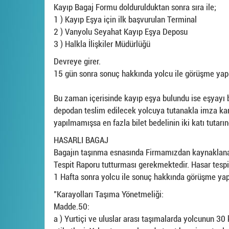
Kayıp Bagaj Formu doldurulduktan sonra sıra ile;
1 ) Kayıp Eşya için ilk başvurulan Terminal
2 ) Vanyolu Seyahat Kayıp Eşya Deposu
3 ) Halkla İlişkiler Müdürlüğü
Devreye girer.
15 gün sonra sonuç hakkında yolcu ile görüşme yapıl
Bu zaman içerisinde kayıp eşya bulundu ise eşyayı b
depodan teslim edilecek yolcuya tutanakla imza karşı
yapılmamışsa en fazla bilet bedelinin iki katı tutarı
HASARLI BAGAJ
Bagajın taşınma esnasında Firmamızdan kaynaklanan
Tespit Raporu tutturması gerekmektedir. Hasar tespit
1 Hafta sonra yolcu ile sonuç hakkında görüşme yapıl
"Karayolları Taşıma Yönetmeliği:
Madde.50:
a ) Yurtiçi ve uluslar arası taşımalarda yolcunun 30 