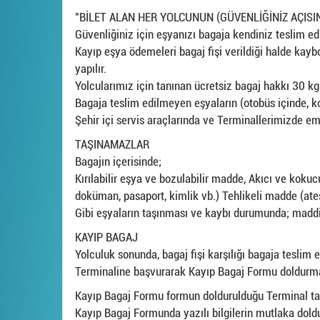
"BİLET ALAN HER YOLCUNUN (GÜVENLİĞİNİZ AÇISI
Güvenliğiniz için eşyanızı bagaja kendiniz teslim edi
Kayıp eşya ödemeleri bagaj fişi verildiği halde kaybo
yapılır.
Yolcularımız için tanınan ücretsiz bagaj hakkı 30 kg
Bagaja teslim edilmeyen eşyaların (otobüs içinde, ko
Şehir içi servis araçlarında ve Terminallerimizde em
TAŞINAMAZLAR
Bagajın içerisinde;
Kırılabilir eşya ve bozulabilir madde, Akıcı ve kokuc
doküman, pasaport, kimlik vb.) Tehlikeli madde (ateşl
Gibi eşyaların taşınması ve kaybı durumunda; maddi
KAYIP BAGAJ
Yolculuk sonunda, bagaj fişi karşılığı bagaja tesl
Terminaline başvurarak Kayıp Bagaj Formu doldurması
Kayıp Bagaj Formu formun doldurulduğu Terminal tara
Kayıp Bagaj Formunda yazılı bilgilerin mutlaka doldu