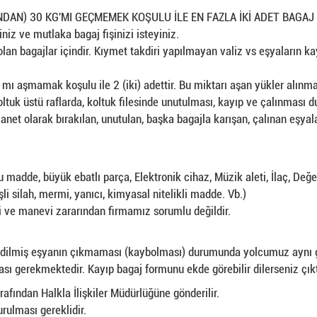
NDAN) 30 KG'MI GEÇMEMEK KOŞULU İLE EN FAZLA İKİ ADET BAGAJ 
niz ve mutlaka bagaj fişinizi isteyiniz.
lan bagajlar içindir. Kıymet takdiri yapılmayan valiz vs eşyaların kay
 mı aşmamak koşulu ile 2 (iki) adettir. Bu miktarı aşan yükler alınma
ltuk üstü raflarda, koltuk filesinde unutulması, kayıp ve çalınması
anet olarak bırakılan, unutulan, başka bagajla karışan, çalınan eşyal
u madde, büyük ebatlı parça, Elektronik cihaz, Müzik aleti, İlaç, Değe
i silah, mermi, yanıcı, kimyasal nitelikli madde. Vb.)
 ve manevi zararından firmamız sorumlu değildir.
im edilmiş eşyanın çıkmaması (kaybolması) durumunda yolcumuz aynı
 gerekmektedir. Kayıp bagaj formunu ekde görebilir dilerseniz çıktı 
fından Halkla İlişkiler Müdürlüğüne gönderilir.
rulması gereklidir.